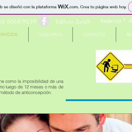
b se diseñó con la plataforma
.com
. Crea tu página web hoy.
Federico T. 
55 5068 9239
Edificio Zurich
ERVICIOS
NOSOTROS
CONTACTO
Bo
ne como la imposibilidad de una
mino luego de 12 meses o más de
 método de anticoncepción.