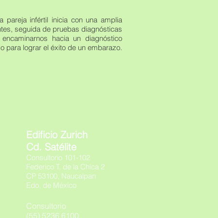
 pareja infértil inicia con una amplia
antes, seguida de pruebas diagnósticas
n encaminarnos hacia un diagnóstico
o para lograr el éxito de un embarazo.
Edificio Zurich
Cd. Satélite
Consultorio 101-102
Federico T. de la Chica 2
CP 53100, Naucalpan
Edo. de México
Consultorio
(55) 5236 6100